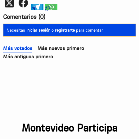
telegram
whatsapp
Comentarios
(0)
Necesitas
iniciar sesión
o
registrarte
para comentar.
Más votados
Más nuevos primero
Más antiguos primero
Montevideo Participa