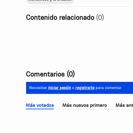
Contenido relacionado
(0)
Comentarios
(0)
Necesitas
iniciar sesión
o
registrarte
para comentar.
Más votados
Más nuevos primero
Más ant