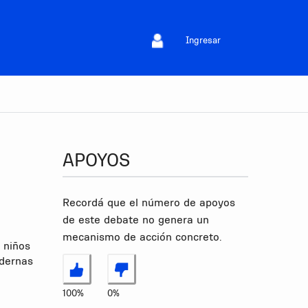
Ingresar
APOYOS
Recordá que el número de apoyos
de este debate no genera un
mecanismo de acción concreto.
 niños
odernas
Estoy de acuerdo
No estoy de acuerdo
100%
0%