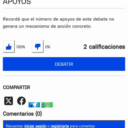
APOYOS
Recordá que el número de apoyos de este debate no
genera un mecanismo de acción concreto.
2 calificaciones
100%
0%
Estoy de acuerdo
No estoy de acuerdo
DEBATIR
COMPARTIR
Whatsapp
telegram
whatsapp
Comentarios
(0)
Necesitas
iniciar sesión
o
registrarte
para comentar.