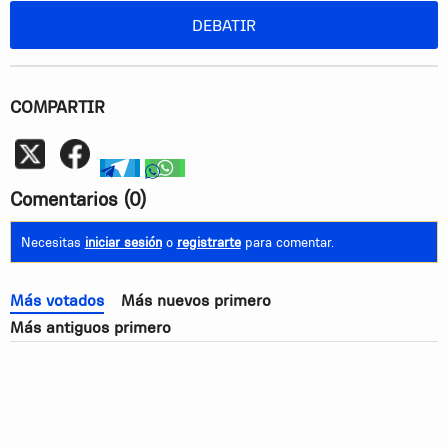
DEBATIR
COMPARTIR
Whatsapp
telegram
whatsapp
Comentarios
(0)
Necesitas
iniciar sesión
o
registrarte
para comentar.
Más votados
Más nuevos primero
Más antiguos primero