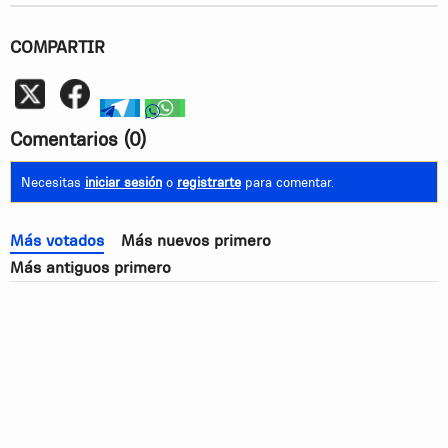
COMPARTIR
Whatsapp
telegram
whatsapp
Comentarios
(0)
Necesitas
iniciar sesión
o
registrarte
para comentar.
Más votados
Más nuevos primero
Más antiguos primero