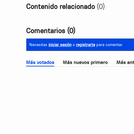
Contenido relacionado
(0)
Comentarios
(0)
Necesitas
iniciar sesión
o
registrarte
para comentar.
Más votados
Más nuevos primero
Más ant