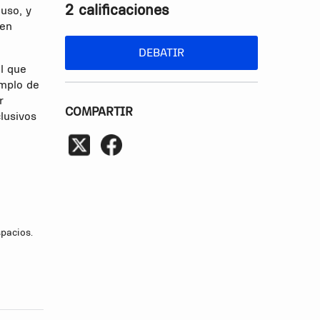
2 calificaciones
uso, y
den
DEBATIR
l que
emplo de
r
COMPARTIR
lusivos
pacios.