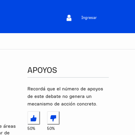
Ingresar
APOYOS
Recordá que el número de apoyos
de este debate no genera un
mecanismo de acción concreto.
Estoy de acuerdo
No estoy de acuerdo
e áreas
50%
50%
ar de