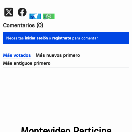
Whatsapp
telegram
whatsapp
Comentarios
(0)
Necesitas
iniciar sesión
o
registrarte
para comentar.
Más votados
Más nuevos primero
Más antiguos primero
Montevideo Participa