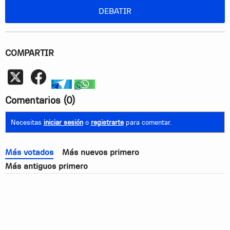
DEBATIR
COMPARTIR
Whatsapp
telegram
whatsapp
Comentarios
(0)
Necesitas
iniciar sesión
o
registrarte
para comentar.
Más votados
Más nuevos primero
Más antiguos primero