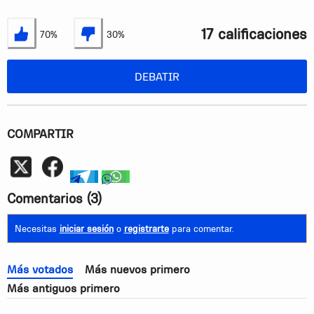
17 calificaciones
70%
30%
Estoy de acuerdo
No estoy de acuerdo
DEBATIR
COMPARTIR
Whatsapp
telegram
whatsapp
Comentarios
(3)
Necesitas
iniciar sesión
o
registrarte
para comentar.
Más votados
Más nuevos primero
Más antiguos primero