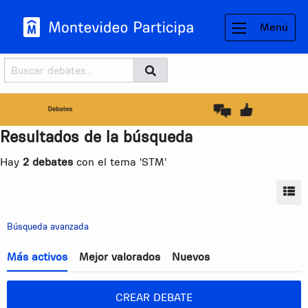
Menú
Buscador
Buscar
BUSCAR
Resultados de la búsqueda
Hay
2 debates
con el tema 'STM'
MO
Búsqueda avanzada
Más activos
Mejor valorados
Nuevos
CREAR DEBATE