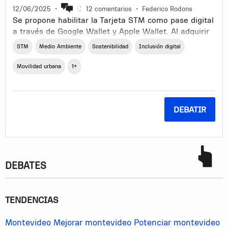
12/06/2025
•
12 comentarios
•
Federico Rodons
Se propone habilitar la Tarjeta STM como pase digital
a través de Google Wallet y Apple Wallet. Al adquirir
o renovar el pase, los usuarios podrán optar por
STM
Medio Ambiente
Sostenibilidad
Inclusión digital
recibir un token digital (vía NFC o código QR) enviado
por correo electrónico o SMS para incorporarlo a su
Movilidad urbana
1+
billetera móvil.
El formato físico continuará disponible para quienes
lo prefieran, garantizando cobertura completa.
DEBATIR
Asimismo, quienes no cuenten con dispositivos con
tecnología NFC podrán pagar mediante código QR en
las nuevas terminales, asegurando la inclusión.
Idea central
DEBATES
Al tramitar o recargar la tarjeta, el usuario podrá
elegir el formato digital y recibir el enlace para
TENDENCIAS
agregarla a su Wallet.
Los usuarios que utilicen la tarjeta física no verán
Montevideo
Mejorar montevideo
Potenciar montevideo