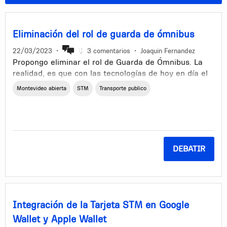
Eliminación del rol de guarda de ómnibus
22/03/2023
•
3 comentarios
•
Joaquin Fernandez
Propongo eliminar el rol de Guarda de Ómnibus. La
realidad, es que con las tecnologías de hoy en día el
rol del Guarda de Ómnibus está obsoleto. Se podría
Montevideo abierta
STM
Transporte publico
hacer la transición (como ya ha ocurrido en muchas
ciudades del mundo) a un transporte urbano sin
guarda. En estas ciudades el transporte funciona con
pases libres mensuales/semestrales/anuales y
máquinas para comprar el boleto en las paradas o
DEBATIR
dentro del bus. Idealmente, para no perder los
trabajos, aquellos que trabajan de guardas pasarían a
ser inspectores de boleto. De esta forma
conservamos el trabajo de los montevideanos. El rol
del conductor de bus debe ser conducir, no hacer
Integración de la Tarjeta STM en Google
múltiples tareas al mismo tiempo (cobrar, hablar,
manejar, responder preguntas, etc).
Wallet y Apple Wallet