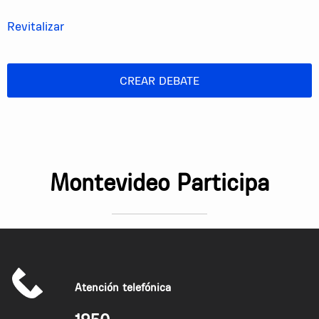
cambios en el proceso actual.
Revitalizar
Para quienes no tengan NFC, el pago podrá
realizarse mediante código QR, siempre que
tengan saldo o viajes disponibles.
CREAR DEBATE
Costos estimados para Uruguay
Desarrollo e integración IT
: entre USD 40 000 y
60 000.
Infraestructura y licencias
: entre USD 20 000 y
30 000.
Montevideo Participa
Total aproximado (primer año)
: entre
USD 60 000 y
90 000
.
Gasto actual en papel y plástico
Tarjetas plásticas
: ~280 000 unidades anuales ×
USD 0,50 = USD 140 000.
Atención telefónica
Cupones impresos
: ~6 700 000 unidades anuales ×