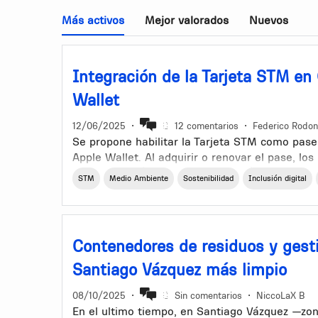
Más activos
Mejor valorados
Nuevos
Integración de la Tarjeta STM en
Wallet
12/06/2025
•
12 comentarios
•
Federico Rodo
Se propone habilitar la Tarjeta STM como pase 
Apple Wallet. Al adquirir o renovar el pase, los
token digital (vía NFC o código QR) enviado po
STM
Medio Ambiente
Sostenibilidad
Inclusión digital
incorporarlo a su billetera móvil.
El formato físico continuará disponible para qu
cobertura completa. Asimismo, quienes no cuen
Contenedores de residuos y gest
NFC podrán pagar mediante código QR en las 
inclusión.
Santiago Vázquez más limpio
Idea central
08/10/2025
•
Sin comentarios
•
NiccoLaX B
En el ultimo tiempo, en Santiago Vázquez —zo
Al tramitar o recargar la tarjeta, el usuario 