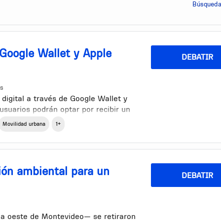
Búsqueda
 Google Wallet y Apple
DEBATIR
ns
digital a través de Google Wallet y
 usuarios podrán optar por recibir un
r correo electrónico o SMS para
Movilidad urbana
1+
ienes lo prefieran, garantizando
ten con dispositivos con tecnología
ión ambiental para un
nuevas terminales, asegurando la
DEBATIR
na oeste de Montevideo— se retiraron
podrá elegir el formato digital y