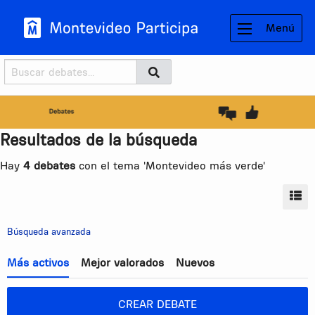
Menú
Buscador
Buscar
BUSCAR
Resultados de la búsqueda
Hay
4 debates
con el tema 'Montevideo más verde'
MO
Búsqueda avanzada
Más activos
Mejor valorados
Nuevos
CREAR DEBATE