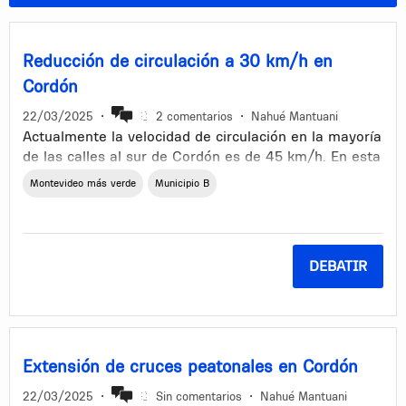
Reducción de circulación a 30 km/h en
Cordón
22/03/2025
•
2 comentarios
•
Nahué Mantuani
Actualmente la velocidad de circulación en la mayoría
de las calles al sur de Cordón es de 45 km/h. En esta
propuesta se plantea bajar la velocidad de las calles
Montevideo más verde
Municipio B
entre J.E. Rodó, Juan D. Jackson, Canelones y Dr.
Joaquin Requena (sin incluir a estas) a 30 km/h para
incentivar la circulación activa. Los beneficios que
motivan este cambio se detallan a continuación.
DEBATIR
Mayor seguridad para ciclistas y peatones. Según la UNASEV
(Unidad Nacional Seguridad Vial) “Un peatón tiene 90% de
probabilidad de sobrevivir si el siniestro ocurre a 30km/h y
disminuye a un 50% si la velocidad es de 45 km/h o más.”
(UNASEV, 2024).
Extensión de cruces peatonales en Cordón
Reducción del tránsito vehicular en la zona, ya que, por lógica,
22/03/2025
•
Sin comentarios
•
Nahué Mantuani
continuar por una vía principal o de mayor velocidad resulta más