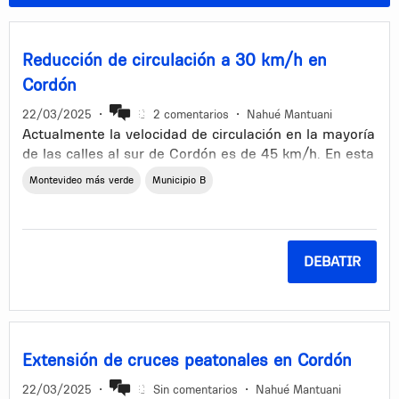
Reducción de circulación a 30 km/h en
Cordón
22/03/2025
•
2 comentarios
•
Nahué Mantuani
Actualmente la velocidad de circulación en la mayoría
de las calles al sur de Cordón es de 45 km/h. En esta
propuesta se plantea bajar la velocidad de las calles
Montevideo más verde
Municipio B
entre J.E. Rodó, Juan D. Jackson, Canelones y Dr.
Joaquin Requena (sin incluir a estas) a 30 km/h para
incentivar la circulación activa. Los beneficios que
motivan este cambio se detallan a continuación.
DEBATIR
Mayor seguridad para ciclistas y peatones. Según la UNASEV
(Unidad Nacional Seguridad Vial) “Un peatón tiene 90% de
probabilidad de sobrevivir si el siniestro ocurre a 30km/h y
disminuye a un 50% si la velocidad es de 45 km/h o más.”
(UNASEV, 2024).
Extensión de cruces peatonales en Cordón
Reducción del tránsito vehicular en la zona, ya que, por lógica,
22/03/2025
•
Sin comentarios
•
Nahué Mantuani
continuar por una vía principal o de mayor velocidad resulta más