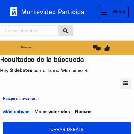
Menú
Buscador
Buscar
BUSCAR
Resultados de la búsqueda
Hay
3 debates
con el tema 'Municipio B'
MO
Búsqueda avanzada
Más activos
Mejor valorados
Nuevos
CREAR DEBATE