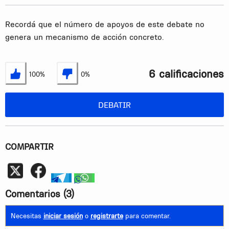
Recordá que el número de apoyos de este debate no
genera un mecanismo de acción concreto.
6 calificaciones
100%
0%
Estoy de acuerdo
No estoy de acuerdo
DEBATIR
COMPARTIR
Whatsapp
telegram
whatsapp
Comentarios
(3)
Necesitas
iniciar sesión
o
registrarte
para comentar.