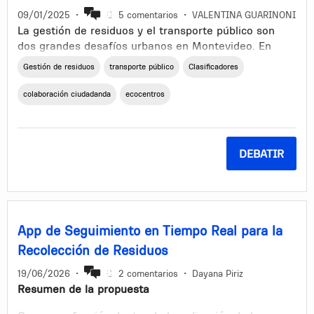
09/01/2025
•
5 comentarios
•
VALENTINA GUARINONI
Espero que pueda tenerse en cuenta y se pueda
La gestión de residuos y el transporte público son
buscar alguna solución para esto. Gracias.
dos grandes desafíos urbanos en Montevideo. En
este contexto, los
ecocentros
, espacios diseñados
Gestión de residuos
transporte público
Clasificadores
para la disposición responsable de residuos,
representan una oportunidad clave para fomentar
colaboración ciudadanda
ecocentros
hábitos sostenibles en la ciudadanía. Sin embargo, su
uso aún es limitado, y necesitamos estrategias
innovadoras para incentivarlo.
DEBATIR
Una posible solución podría ser ofrecer
boletos
gratuitos de transporte público
a quienes utilicen los
ecocentros. Esta propuesta tiene múltiples
beneficios:
App de Seguimiento en Tiempo Real para la
Promoción del reciclaje:
Facilita que más personas adopten
Recolección de Residuos
prácticas responsables en la gestión de sus residuos.
Fomento del transporte público:
Atrae a más usuarios,
19/06/2026
•
2 comentarios
•
Dayana Piriz
mejorando su uso y desalentando el uso de vehículos
Resumen de la propuesta
particulares.
Reducción del congestionamiento y la contaminación:
Al disminuir