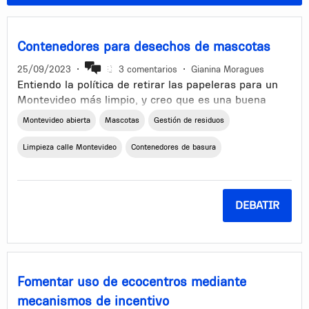
Contenedores para desechos de mascotas
25/09/2023
•
3 comentarios
•
Gianina Moragues
Entiendo la política de retirar las papeleras para un
Montevideo más limpio, y creo que es una buena
política, pero en mi cuadra y creo que en varios
Montevideo abierta
Mascotas
Gestión de residuos
lugares más, sucede que las personas no juntan los
desechos de las mascotas de las veredas, o en todo
Limpieza calle Montevideo
Contenedores de basura
caso, las juntan pero dejan la bolsita por ahí en un
rincón de la vereda. Sería interesante que pudieran
colocar algún contenedor o algo específico para
DEBATIR
residuos de mascotas, con un espacio chico para
desecharlos cosa de que no pueda ingresarse una
bolsa grande de basura. Si bien no hay papeles y
demás en las calles, está lleno de desechos de
mascotas en las veredas, un ejemplo es la calle
Fomentar uso de ecocentros mediante
Rivera.
mecanismos de incentivo