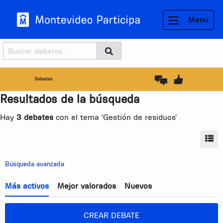
Menú
Buscador
Buscar
BUSCAR
Resultados de la búsqueda
Hay
3 debates
con el tema 'Gestión de residuos'
MO
Búsqueda avanzada
Más activos
Mejor valorados
Nuevos
CREAR DEBATE