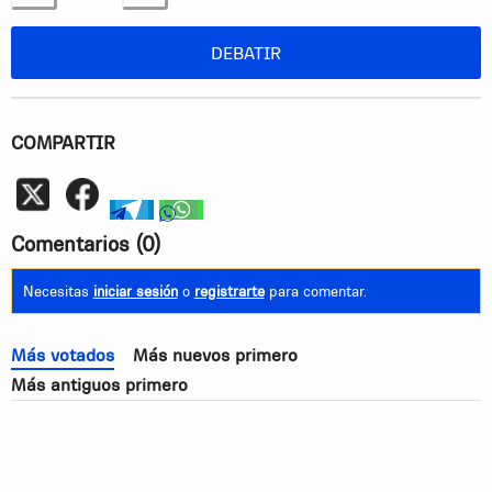
Estoy de acuerdo
No estoy de acuerdo
DEBATIR
COMPARTIR
Whatsapp
telegram
whatsapp
Comentarios
(0)
Necesitas
iniciar sesión
o
registrarte
para comentar.
Más votados
Más nuevos primero
Más antiguos primero