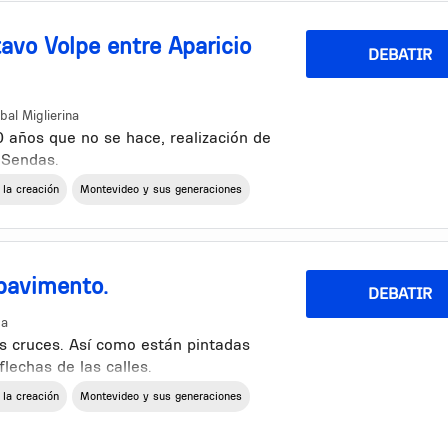
avo Volpe entre Aparicio
DEBATIR
bal Miglierina
años que no se hace, realización de
s Sendas.
 la creación
Montevideo y sus generaciones
 pavimento.
DEBATIR
da
os cruces. Así como están pintadas
flechas de las calles.
 la creación
Montevideo y sus generaciones
o cuando el Pare es para el que cruza