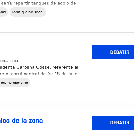
espuestas ...
 sería repartir tanques de acpio de
que llover lluevo en Montevideo,.
idad
Ideas que nos unan .
 un simple alambrique nos puede
 potable emkbotellada.
DEBATIR
ueroa Lima
ndenta Carolina Cosse, referente al
 el carril central de Av. 18 de Julio.
privado al MTOP, según lo dicho
 sus generaciones
los proyectos estarían ocupando el
otal jurisdicción sobre el espacio,
ecto promovido por el MTOP. Bajo
eter a una consulta popular el
proyectos.
les de la zona
DEBATIR