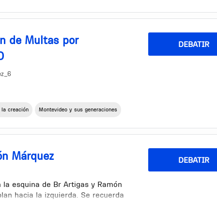
n de Multas por
DEBATIR
D
ez_6
 la creación
Montevideo y sus generaciones
 es una responsabilidad compartida
. La contaminación ambiental, en
ón Márquez
DEBATIR
tras formas de deterioro del medio
calidad de vida de los habitantes de
o más limpio y saludable, proponemos
n la esquina de Br Artigas y Ramón
n ambiental, siguiendo un modelo
lan hacia la izquierda. Se recuerda
 unidades reajustables para
rtín hasta Br Artigas es la