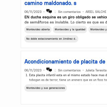
camino maldonado. s
papeleras porque lo que se dejaba, se acumula
embargo, había una cada 200 o 300 metros y la 
06/11/2023
•
Sin comentarios
•
ARIEL SALCHI
mantener en la mano hasta encontrarla. La ba
EN ducha esquina es un giro obligado se vehicu
rota, a veces no había bolsa, otras llenísima.
de semáforos es inviable. Lo cierto es que es 
que acuden gran número de autos. Al estaciona
Se podría implementar un sistema de cubos indu
Montevideo abierta
Montevideo y la igualdad
Montevideo y
transito vehicular por lo que sería importante
basurero como en los tiempos de antes, cada 
ambos lados de la calle.
acumulando en la vía pública. O pensar en el 
No doble estacionamiento en Jiménez d...
en la esquina de la Intenendecia y cómo se podr
Papeleras de mejor calidad y que se mantengan
limpieza.
Acondicionamiento de placita de 
Era el momento de pensar en ideas nuevas? Si.
capacidad de llevar a cabo soluciones mucho m
06/11/2023
•
Sin comentarios
•
Julieta Teresita 
ciudadano, incluso con los ciudadanos que viv
Esta placita infantil esta en el mismo estado hace mas de
contenedores y papeleras.
tobogan es de terror, tiene un arenero que es un foco to
añejas que pierden ramas sumamente grandes, a penas so
Montevideo y sus generaciones
Por favor remodelarla es urgente ya que es muy concurr