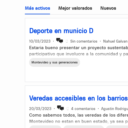
Más activos
Mejor valorados
Nuevos
Deporte en municio D
10/03/2023
•
Sin comentarios
•
Nahuel Galvan
Estaria bueno presentar un proyecto sustentab
participativo que involucre a la comunidad y pa
carrera ejemplo 5k con fines no lucrativos qu
Montevideo y sus generaciones
deportivo para las escuelas de atletimos, utiles
ect..
Veredas accesibles en los barrio
20/03/2023
•
4 comentarios
•
Agustin Rodrig
Como sabemos todos, las veredas de los difere
Montevideo no estan en buen estado, ya sea por
por acumulacion de agua bajo esta, por algun a