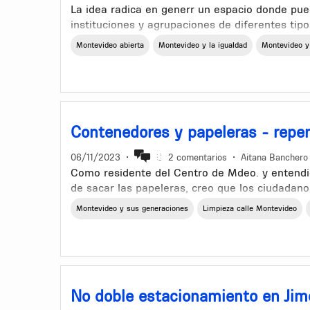
La idea radica en generr un espacio donde pue
instituciones y agrupaciones de diferentes tipo
de ayudar a la comunidad de la zona y en gener
Montevideo abierta
Montevideo y la igualdad
Montevideo y
de desarollo social y comunitario.
Algunos ejemplos serían:
Grupos Scouts
Contenedores y papeleras - repen
Asociaciones Scouts
06/11/2023
•
2 comentarios
•
Aitana Banchero
Biblioteca social
Como residente del Centro de Mdeo. y entendi
Comedor comunitario
de sacar las papeleras, creo que los ciudada
esta solución para atender el problema de la s
Montevideo y sus generaciones
Limpieza calle Montevideo
Sala de eventos sociales
manera.
Agrupaciones de Radioaficionados
Si bien podemos guardar un papel hasta encon
realmente inaccesibles por el estado de sucied
Grupos de respuesta de emergencia
encuentran. Hay uno cada tres cuadras en zonas
pequeñas para desechos grandes pero no lo suf
Entre muchas más propuestas
No doble estacionamiento en Jim
lo cual era el propósito de esos contenedores