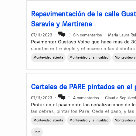
Repavimentación de la calle Gust
Saravia y Martirene
07/11/2023
•
Sin comentarios
•
Maria Laura Rui
Pavimentar Gustavo Volpe que hace mas de 30 
cunetas entre Vople y el acceso a las distinta
Montevideo abierta
Montevideo y la igualdad
Montevideo y
Ordenamiento territorial del barrio.
Carteles de PARE pintados en el
07/11/2023
•
4 comentarios
•
Claudia Sepulve
Pintar en el pavimento las señalizaciones de l
las cebras, pintar los Pare, Ceda el paso, y las 
Montevideo abierta
Montevideo y la igualdad
Montevideo y
A veces los carteles no se ven bien. Sobre tod
y hay que verlo de costado.
Pare