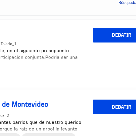
Búsqueda
DEBATIR
 Toledo_1
le, en el siguiente presupuesto
rticipacion conjunta.Podria ser una
e puedan donar ejemplo material
 escolares, libros para las bibliotecas
s de Montevideo
DEBATIR
uez_2
ntes barrios que de nuestro querido
que la raiz de un arbol la levanto,
rreglo de algun servicio, etc. Son