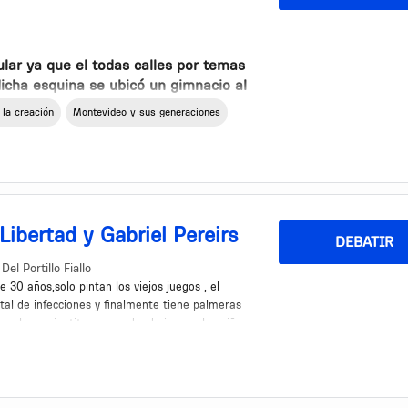
ba y terminaba todo tirado. Sin
colilla del cigarro la tenias que
ses eran caladas, a veces estaba
lar ya que el todas calles por temas
dicha esquina se ubicó un gimnacio al
r en ambos lados hace difícil el
striales por edificio y que pase el
 la creación
Montevideo y sus generaciones
 evitar que se pueda estacionar en
uno haciéndose cargo de lo suyo y no
contenedor hacia el subsuelo que hay
ía aplicar al resto de la ciudad.
 a diario por el personal de
Libertad y Gabriel Pereirs
DEBATIR
 Pero hay diseñadores, industria y
ás efectivas y amigables con el
Del Portillo Fiallo
en de lo que hay en esos
 30 años,solo pintan los viejos juegos , el
tal de infecciones y finalmente tiene palmeras
pla un vientito y caen donde juegan los niños.
ida