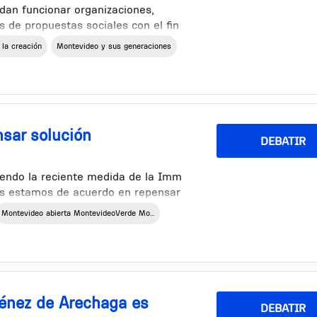
dan funcionar organizaciones,
s de propuestas sociales con el fin
al, lograr un espacio polifuncional
 la creación
Montevideo y sus generaciones
sar solución
DEBATIR
endo la reciente medida de la Imm
nos estamos de acuerdo en repensar
uciedad en las calles de otra
Montevideo abierta MontevideoVerde Mo...
trar un contenedor, estos son
ad y deterioro en el que se
 llenas de edificios. Las puertas son
iciente para evitar sacar la basura,
énez de Arechaga es
DEBATIR
 cuando se colocaron. Se sacaron las