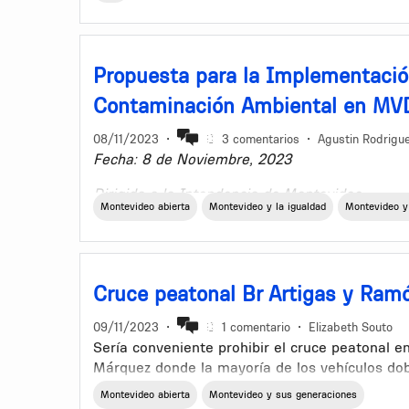
Propuesta para la Implementació
Contaminación Ambiental en MV
08/11/2023
•
3 comentarios
•
Agustin Rodrigu
Fecha: 8 de Noviembre, 2023
Dirigida a la Intendencia de Montevideo
Montevideo abierta
Montevideo y la igualdad
Montevideo y
Resumen Ejecutivo:
La limpieza y preservación del entorno urbano
entre los ciudadanos y las autoridades locales
Cruce peatonal Br Artigas y Ram
forma de basura arrojada en la vía pública y o
ambiente, tiene un impacto significativo en la 
09/11/2023
•
1 comentario
•
Elizabeth Souto
Montevideo. Con el fin de fomentar un entorn
Sería conveniente prohibir el cruce peatonal e
la implementación de multas por contaminació
Márquez donde la mayoría de los vehículos dob
similar al de las multas de tránsito, utilizando
que la calle Ramón Márquez desde la Av San Ma
Montevideo abierta
Montevideo y sus generaciones
adecuarlas a la gravedad de la infracción.
continuación de la Av Garibaldi.