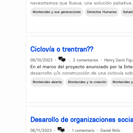
que traigan una solución mesiánica? Escucho r
necesitamos que llueva, una solución paliativa,
agua de lluevia y destiladores domésticos. Por
Montevideo y sus generaciones
Derechos Humanos
Salubr
donde no es en Paso Severino. Po0r otro lado
ahorrar un mopntón de plata en gasto en agua
Ciclovía o trentran??
09/10/2023
•
2 comentarios
•
Henry Darío Fig
En el marco del proyecto anunciado por la Inte
desarrollo y/o construcción de una ciclovía sobre
También existe el proyecto presentado por un 
Montevideo abierta
Montevideo y la creación
Montevideo y
públicamente por actores de la IM y del MTOP 
mismo espacio físico. Desde luego la IM tiene t
pero me parece importante contemplar el proy
este modesto aporte me parece importante som
camino a tomar sobre el desarrollo de ambos 
Desarollo de organizaciones socia
06/11/2023
•
1 comentario
•
Daniel Niño