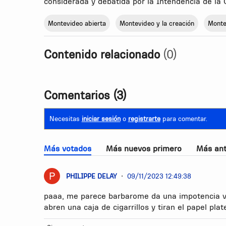
considerada y debatida por la Intendencia de la
Montevideo abierta
Montevideo y la creación
Monte
Contenido relacionado
(0)
Comentarios
(3)
Necesitas
iniciar sesión
o
registrarte
para comentar.
Más votados
Más nuevos primero
Más ant
PHILIPPE DELAY
•
09/11/2023 12:49:38
paaa, me parece barbarome da una impotencia ver
abren una caja de cigarrillos y tiran el papel pl