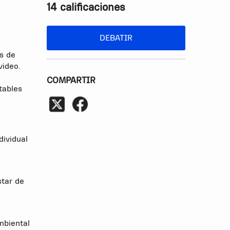
14 calificaciones
DEBATIR
as de
video.
COMPARTIR
tables
dividual
star de
mbiental