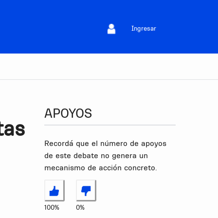
Ingresar
APOYOS
tas
Recordá que el número de apoyos
de este debate no genera un
mecanismo de acción concreto.
Estoy de acuerdo
No estoy de acuerdo
100%
0%