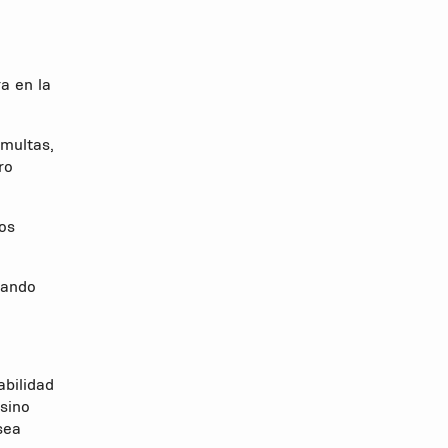
a en la
 multas,
ro
los
zando
bilidad
sino
sea