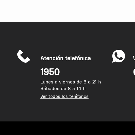
Implementar esto permitiría simplificar radica
públicas, bastaría con mostrar la tarjeta al ing
sistema ha demostrado ser exitoso en otros pa
incentivaría a la lectura, sino que fomentaría 
Atención telefónica
1950
Lunes a viernes de 8 a 21 h
Sábados de 8 a 14 h
Ver todos los teléfonos