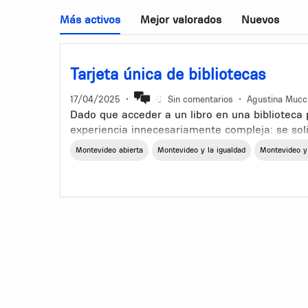
Más activos
Mejor valorados
Nuevos
Tarjeta única de bibliotecas
17/04/2025
•
Sin comentarios
•
Agustina Mucc
Dado que acceder a un libro en una biblioteca
experiencia innecesariamente compleja: se sol
domicilio, inscripción previa, reserva anticipad
Montevideo abierta
Montevideo y la igualdad
Montevideo y
distintos según cada biblioteca (además de qu
Propongo que se cree una credencial física qu
agilizar el proceso y acceder al sistema nacion
facilidad, al estilo del carné de usuario de UD
La tarjeta permitiria un registro de préstamos
(incluyendo barriales y mediateca), consultas 
o web centralizada), la idea es que se pueda v
como BIUR, el catálogo colectivo de la BIBNA y