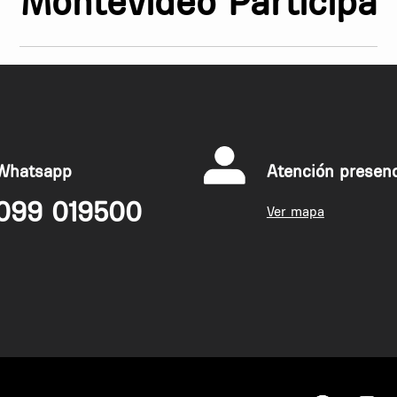
Montevideo Participa
lmente el acceso a bibliotecas
resar, sin trámites adicionales. Este
íses del mundo. Esta tarjeta no solo
la equidad de acceso al conocimiento.
Whatsapp
Atención presenc
099 019500
Ver mapa