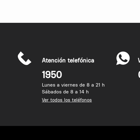
Se podría implementar un sistema de cubos indu
basurero como en los tiempos de antes, cada 
acumulando en la vía pública. O pensar en el 
en la esquina de la Intenendecia y cómo se podr
Papeleras de mejor calidad y que se mantengan
limpieza.
Era el momento de pensar en ideas nuevas? Si.
Atención telefónica
capacidad de llevar a cabo soluciones mucho m
ciudadano, incluso con los ciudadanos que viv
1950
contenedores y papeleras.
Lunes a viernes de 8 a 21 h
Sábados de 8 a 14 h
Ver todos los teléfonos