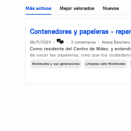
Más activos
Mejor valorados
Nuevos
Contenedores y papeleras - repen
06/11/2023
•
2 comentarios
•
Aitana Banchero
Como residente del Centro de Mdeo. y entendi
de sacar las papeleras, creo que los ciudada
esta solución para atender el problema de la s
Montevideo y sus generaciones
Limpieza calle Montevideo
manera.
Si bien podemos guardar un papel hasta encon
realmente inaccesibles por el estado de sucied
encuentran. Hay uno cada tres cuadras en zonas
pequeñas para desechos grandes pero no lo suf
lo cual era el propósito de esos contenedores
papeleras porque lo que se dejaba, se acumula
embargo, había una cada 200 o 300 metros y la 
mantener en la mano hasta encontrarla. La ba
rota, a veces no había bolsa, otras llenísima.