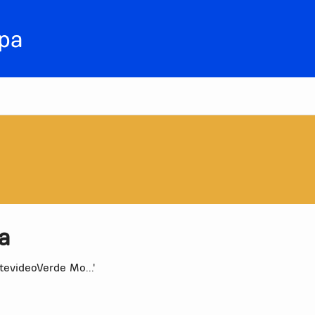
a
evideoVerde Mo...'