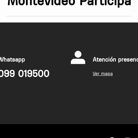
Montevideo Participa
striales por edificio y que pase el
uno haciéndose cargo de lo suyo y no
contenedor hacia el subsuelo que hay
ía aplicar al resto de la ciudad.
 a diario por el personal de
 Pero hay diseñadores, industria y
Whatsapp
Atención presenc
ás efectivas y amigables con el
en de lo que hay en esos
099 019500
Ver mapa