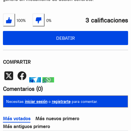
3 calificaciones
100%
0%
Estoy de acuerdo
No estoy de acuerdo
DEBATIR
COMPARTIR
Whatsapp
telegram
whatsapp
Comentarios
(0)
Necesitas
iniciar sesión
o
registrarte
para comentar.
Más votados
Más nuevos primero
Más antiguos primero