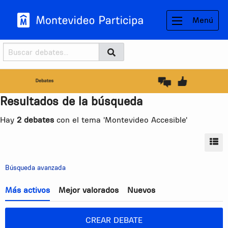
Menú
Buscador
Buscar
BUSCAR
Resultados de la búsqueda
Hay
2 debates
con el tema 'Montevideo Accesible'
MO
Búsqueda avanzada
Más activos
Mejor valorados
Nuevos
CREAR DEBATE