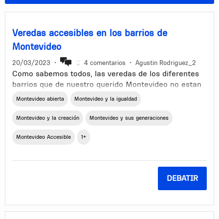
Veredas accesibles en los barrios de
Montevideo
20/03/2023
•
4 comentarios
•
Agustin Rodriguez_2
Como sabemos todos, las veredas de los diferentes
barrios que de nuestro querido Montevideo no estan
en buen estado, ya sea porque la raiz de un arbol la
Montevideo abierta
Montevideo y la igualdad
levanto, por acumulacion de agua bajo esta, por
algun arreglo de algun servicio, etc. Son muchos los
Montevideo y la creación
Montevideo y sus generaciones
factores que pueden dañar una vereda, el problema
es que luego de dañada puede pasar mucho tiempo
Montevideo Accesible
1+
sin que esta sea reparada por mas que se hagan los
reclamos necesarios.
Esto hace que las personas con ciertas
DEBATIR
discapacidades o con carritos de bebes no puedan
circular de manera normal y esto puede causar
posibles accidentes a las personas y que no se