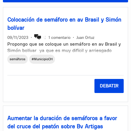
Colocación de semáforo en av Brasil y Simón
bolívar
09/11/2023
•
1 comentario
•
Juan Ortuz
Propongo que se coloque un semáforo en av Brasil y
Simón bolívar ya que es muy difícil y arriesgado
cruzar sin que los autos te pasen por encima y aparte
semáforos
#MunicipioCH
de que van a velocidades increíbles.
DEBATIR
Aumentar la duración de semáforos a favor
del cruce del peatón sobre Bv Artigas