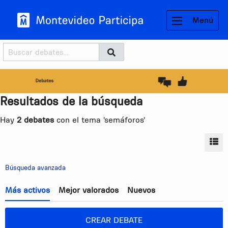
Menú
Buscador
Buscar
BUSCAR
Resultados de la búsqueda
Hay
2 debates
con el tema 'semáforos'
MO
Búsqueda avanzada
Más activos
Mejor valorados
Nuevos
CREAR DEBATE