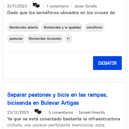
21/11/2023
•
1 comentario
•
Javier Sorella
Dado que los semáforos ubicados en los cruces de:
Bv Artigas y Gallinal
Montevideo abierta
Montevideo y la igualdad
semáforos
Bv Artigas y Pedernal
Bv Artigas y Caraguatay
peatones
Montevideo Accesible
1+
Bv Artigas y Colorado
Bv Artigas y Caribes
Bv Artigas y Martín Fierro
... son todos cruces donde el peatón cuenta con
DEBATIR
exactamente 23 segundos de semáforo en rojo para
cruzar Bv Artigas de un punto al otro de la calzada
(este valor ha sido cronometrado); y dado que, según
datos de la Intendencia, la distancia de un punto al
otro de la calzada en estos cruces son de:
Separar peatones y bicis en las rampas,
bicisenda en Bulevar Artigas
21 metros para todos los cruces excepto el de Martín Fierro.
32 metros en el cruce de Martín Fierro (debido a la presencia de
23/12/2023
•
5 comentarios
•
Ismael Amarillo
un cantero central más ancho).
Ya que se está conectado bastante la infraestructura
ciclista, me parece pertinente mencionar esta
... se ha determinado, de parte de la Intendencia, que