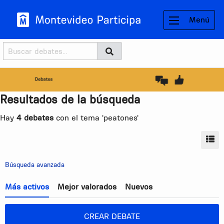
Menú
Buscador
Buscar
BUSCAR
Resultados de la búsqueda
Hay
4 debates
con el tema 'peatones'
MO
Búsqueda avanzada
Más activos
Mejor valorados
Nuevos
CREAR DEBATE