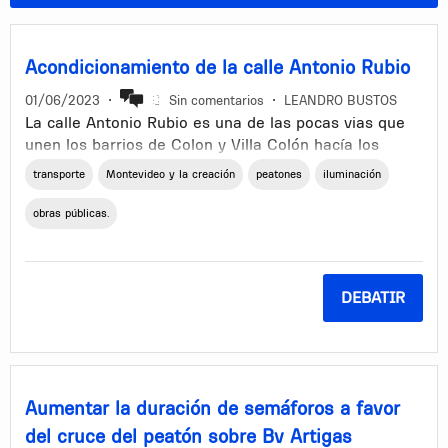
Acondicionamiento de la calle Antonio Rubio
01/06/2023
•
Sin comentarios
•
LEANDRO BUSTOS
La calle Antonio Rubio es una de las pocas vias que
unen los barrios de Colon y Villa Colón hacía los
accesos de Montevideo al centro y otros barrios del
transporte
Montevideo y la creación
peatones
iluminación
oeste y centro del departamento. Actualmente se
encuentra en un estado de suma peligrosidad tanto
obras públicas.
para peatones como para el tránsito vehicular. Calle
sumamente angosta, con curvas peligrosas, mala
iluminación y un puente sobre el arroyo sin ninguna
DEBATIR
estructura de contención en sus márgenes. Transitar
por allí diariamente es un verdadero peligro como lo
sabe cualquiera que tiene que pasar por ese camino
para llegar a los accesos.
Aumentar la duración de semáforos a favor
del cruce del peatón sobre Bv Artigas