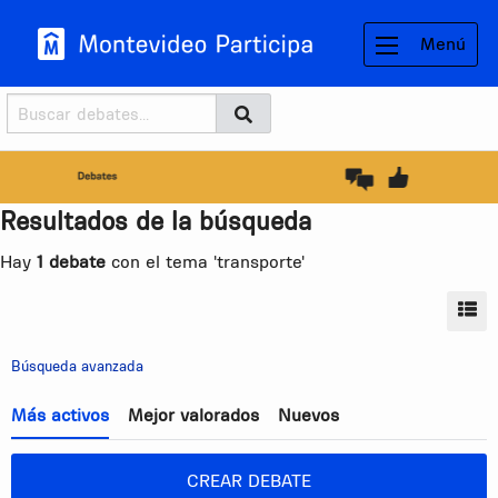
Menú
Buscador
Buscar
BUSCAR
Resultados de la búsqueda
Hay
1 debate
con el tema 'transporte'
MO
Búsqueda avanzada
Más activos
Mejor valorados
Nuevos
CREAR DEBATE