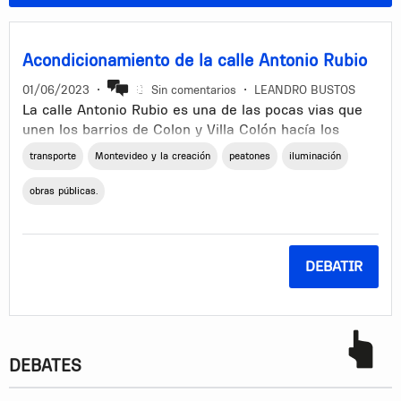
Acondicionamiento de la calle Antonio Rubio
01/06/2023
•
Sin comentarios
•
LEANDRO BUSTOS
La calle Antonio Rubio es una de las pocas vias que
unen los barrios de Colon y Villa Colón hacía los
accesos de Montevideo al centro y otros barrios del
transporte
Montevideo y la creación
peatones
iluminación
oeste y centro del departamento. Actualmente se
encuentra en un estado de suma peligrosidad tanto
obras públicas.
para peatones como para el tránsito vehicular. Calle
sumamente angosta, con curvas peligrosas, mala
iluminación y un puente sobre el arroyo sin ninguna
DEBATIR
estructura de contención en sus márgenes. Transitar
por allí diariamente es un verdadero peligro como lo
sabe cualquiera que tiene que pasar por ese camino
para llegar a los accesos.
DEBATES