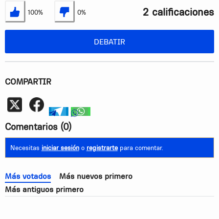
2 calificaciones
100%
0%
Estoy de acuerdo
No estoy de acuerdo
DEBATIR
COMPARTIR
Whatsapp
telegram
whatsapp
Comentarios
(0)
Necesitas
iniciar sesión
o
registrarte
para comentar.
Más votados
Más nuevos primero
Más antiguos primero