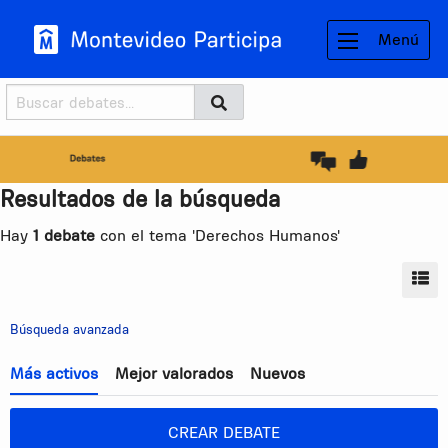
Menú
Buscador
Buscar
BUSCAR
Resultados de la búsqueda
Hay
1 debate
con el tema 'Derechos Humanos'
MO
Búsqueda avanzada
Más activos
Mejor valorados
Nuevos
CREAR DEBATE