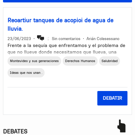
Reoartiur tanques de acopioi de agua de
lluvia.
23/06/2023
•
Sin comentarios
•
Arián Colesessano
Frente a la sequía que enfrentamos y el problema de
que no llueve donde necesitamos que llueva, una
solución paliativa, sería repartir tanques de acpio de
Montevideo y sus generaciones
Derechos Humanos
Salubridad
agua de lluevia y destiladores domésticos. Porque
llover lluevo en Montevideo,. donde no es en Paso
Ideas que nos unan .
Severino. Po0r otro lado un simple alambrique nos
puede ahorrar un mopntón de plata en gasto en agua
potable emkbotellada.
DEBATIR
DEBATES