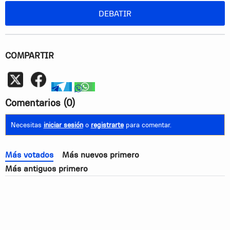
DEBATIR
COMPARTIR
Whatsapp
telegram
whatsapp
Comentarios
(0)
Necesitas
iniciar sesión
o
registrarte
para comentar.
Más votados
Más nuevos primero
Más antiguos primero