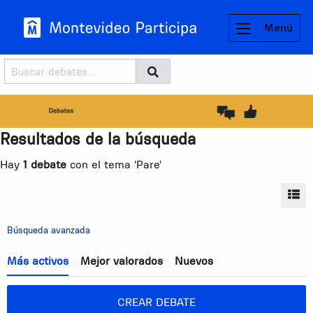
Menú
Buscador
Buscar
BUSCAR
Resultados de la búsqueda
Hay
1 debate
con el tema 'Pare'
MO
Búsqueda avanzada
Más activos
Mejor valorados
Nuevos
CREAR DEBATE