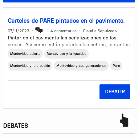
Carteles de PARE pintados en el pavimento.
07/11/2023
•
4 comentarios
•
Claudia Sepulveda
Pintar en el pavimento las señalizaciones de los
cruces. Así como están pintadas las cebras, pintar los
Pare, Ceda el paso, y las flechas de las calles.
Montevideo abierta
Montevideo y la igualdad
A veces los carteles no se ven bien. Sobre todo
Montevideo y la creación
Montevideo y sus generaciones
Pare
cuando el Pare es para el que cruza y hay que verlo
de costado.
DEBATIR
DEBATES