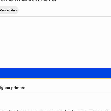
 Montevideo
iguos primero
ro de adoquines se podria hacer algo hermoso con la participa