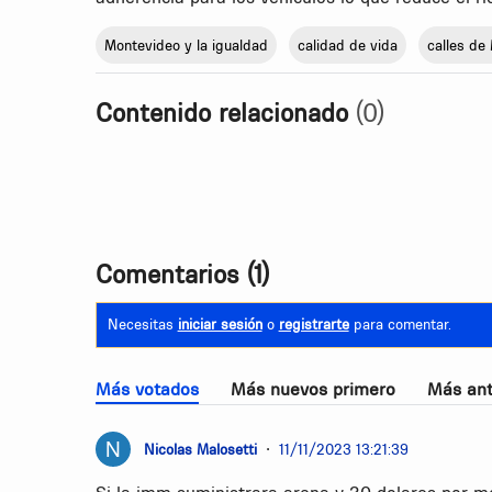
Montevideo y la igualdad
calidad de vida
calles de
Contenido relacionado
(0)
Comentarios
(1)
Necesitas
iniciar sesión
o
registrarte
para comentar.
Más votados
Más nuevos primero
Más ant
Nicolas Malosetti
•
11/11/2023 13:21:39
Si la imm suministrara arena y 30 dolares por met