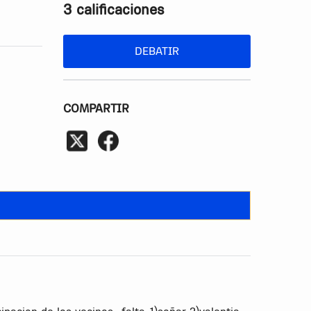
3 calificaciones
DEBATIR
COMPARTIR
cion de los vecinos...falta..1)soñar 2)valentia