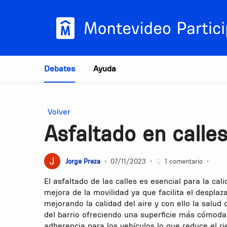
Estás en
Debates
Ayuda
Volver
Asfaltado en calle
Jorge Preza
•
07/11/2023
•
1 comentario
•
El asfaltado de las calles es esencial para la cal
mejora de la movilidad ya que facilita el desplaz
mejorando la calidad del aire y con ello la salu
del barrio ofreciendo una superficie más cómoda
adherencia para los vehículos lo que reduce el r