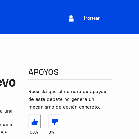
Ingresar
APOYOS
evo
Recordá que el número de apoyos
de este debate no genera un
mecanismo de acción concreto.
 a una
denada
Estoy de acuerdo
No estoy de acuerdo
ejor
100%
0%