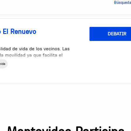
Búsqueda
o El Renuevo
DEBATIR
alidad de vida de los vecinos. Las
a movilidad ya que facilita el
 generación de polvo mejorando la
vida
rsonas. También da una apariencia más
uperficie más cómoda y segura para
jor adherencia para los vehículos lo
.