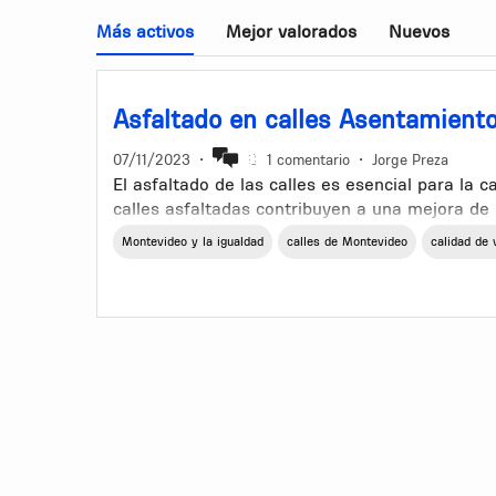
Más activos
Mejor valorados
Nuevos
Asfaltado en calles Asentamient
07/11/2023
•
1 comentario
•
Jorge Preza
El asfaltado de las calles es esencial para la c
calles asfaltadas contribuyen a una mejora de l
desplazamiento de los vehículos, se reduce la
Montevideo y la igualdad
calles de Montevideo
calidad de 
calidad del aire y con ello la salud de las pe
limpia y ordenada del barrio ofreciendo una s
los peatones y por si fuera poco ofrece una me
que reduce el riesgo de accidentes de tránsito