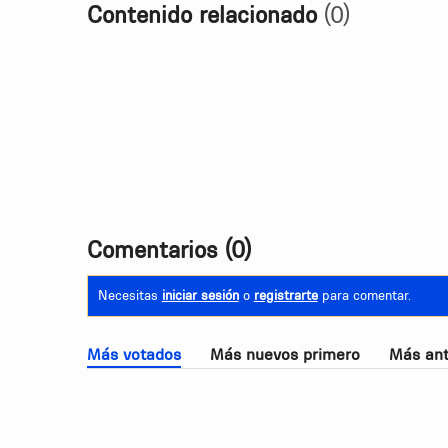
Contenido relacionado
(0)
Comentarios
(0)
Necesitas
iniciar sesión
o
registrarte
para comentar.
Más votados
Más nuevos primero
Más ant