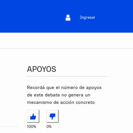
Ingresar
APOYOS
Recordá que el número de apoyos
de este debate no genera un
mecanismo de acción concreto.
Estoy de acuerdo
No estoy de acuerdo
100%
0%