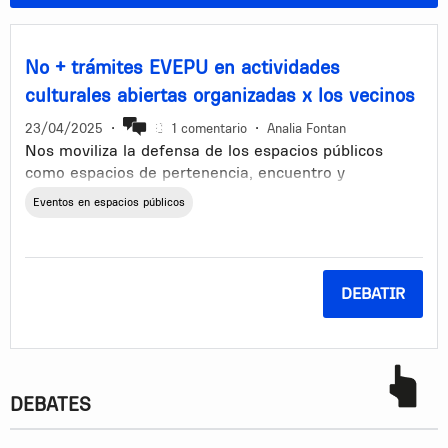
No + trámites EVEPU en actividades
culturales abiertas organizadas x los vecinos
23/04/2025
•
1 comentario
•
Analia Fontan
Nos moviliza la defensa de los espacios públicos
como espacios de pertenencia, encuentro y
participación, así como la accesibilidad a la cultura
Eventos en espacios públicos
por parte de todos y todas, libre, gratuita y diversa 🌎
🌍🌏
🆘 Los espacios públicos han sido acaparados por el
DEBATIR
sistema estatal que con el argumento de mantener la
convivencia, impone a través de sus instituciones una
serie de trámites, decretos y dispositivos
burocráticos que nos obliga básicamente a pedir
permiso, activando una larga cadena burocrática de
DEBATES
formularios, pago de timbres y autorizaciones, para el
uso de espacios que nos pertenecen a todos y todas