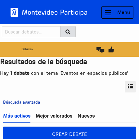
Menú
Buscador
Buscar
BUSCAR
Resultados de la búsqueda
Hay
1 debate
con el tema 'Eventos en espacios públicos'
MO
Búsqueda avanzada
Más activos
Mejor valorados
Nuevos
CREAR DEBATE