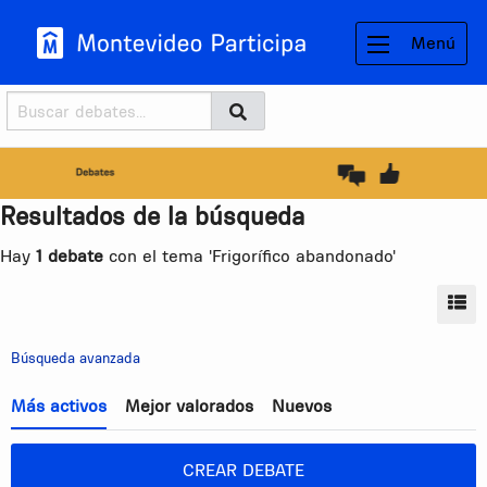
Menú
Buscador
Buscar
BUSCAR
Resultados de la búsqueda
Hay
1 debate
con el tema 'Frigorífico abandonado'
MO
Búsqueda avanzada
Más activos
Mejor valorados
Nuevos
CREAR DEBATE