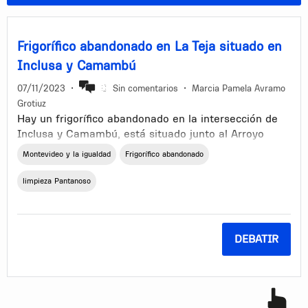
Frigorífico abandonado en La Teja situado en
Inclusa y Camambú
07/11/2023
•
Sin comentarios
•
Marcia Pamela Avramo
Grotiuz
Hay un frigorífico abandonado en la intersección de
Inclusa y Camambú, está situado junto al Arroyo
Pantanoso. No solo es una ruina, si no que alberga
Montevideo y la igualdad
Frigorífico abandonado
personas de paso, se escuchan tiros por la noche,
está con peligro de demolición, fue bandalizado y lo
limpieza Pantanoso
sigue siendo, la estructura pende de un hilo. El que
no lo conozca puede buscar en videos de Youtube, no
sé si aquí se pueden poner links.
DEBATIR
Yo creo que no se puede permitir que la burocracia
demore tanto y hay que reformar las leyes, esas
enormes estructuras no pueden quedar solas y
abandonadas, para luego ser saqueadas,