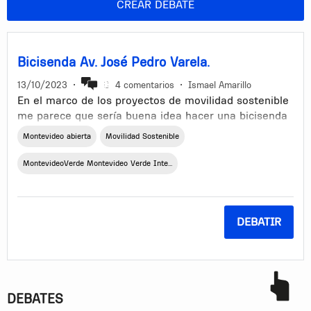
CREAR DEBATE
Bicisenda Av. José Pedro Varela.
13/10/2023
•
4 comentarios
•
Ismael Amarillo
En el marco de los proyectos de movilidad sostenible
me parece que sería buena idea hacer una bicisenda
sobre el cantero central de la Avenida José Pedro
Montevideo abierta
Movilidad Sostenible
Varela en toda su extensión y que además actuara de
conectora con la de la Avenida Dámaso Antonio
MontevideoVerde Montevideo Verde Inte...
Larrañaga.
Espero que esta idea pueda tenerse en cuenta.
DEBATIR
DEBATES