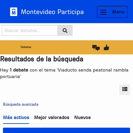
Menú
Buscador
Buscar
BUSCAR
Resultados de la búsqueda
Hay
1 debate
con el tema 'Viaducto senda peatonal rambla
portuaria'
MO
Búsqueda avanzada
Más activos
Mejor valorados
Nuevos