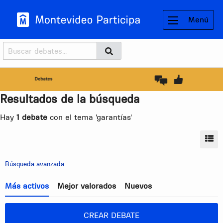
Menú
Buscador
Buscar
BUSCAR
Resultados de la búsqueda
Hay
1 debate
con el tema 'garantías'
MO
Búsqueda avanzada
Más activos
Mejor valorados
Nuevos
CREAR DEBATE