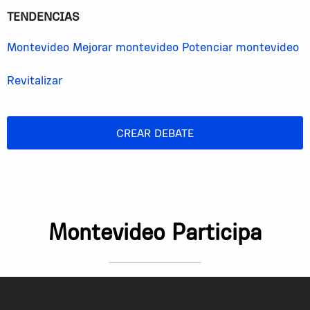
TENDENCIAS
¿Cuánto tiempo debería durar, sin roturas, una
vereda?
Montevideo
Mejorar montevideo
Potenciar montevideo
Si dura poco tiempo, ¿Quién paga la reparación? ¿El
ciudadano o el contratista?
Revitalizar
CREAR DEBATE
Montevideo Participa