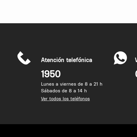
que detenerse para realizar el giro cuando hay 
Muchos automóviles realizan ese giro y esto se
1 anterior. Quizás poniendo una flecha a la d
señalizar la posibilidad del giro.
Atención telefónica
1950
Lunes a viernes de 8 a 21 h
Sábados de 8 a 14 h
Ver todos los teléfonos