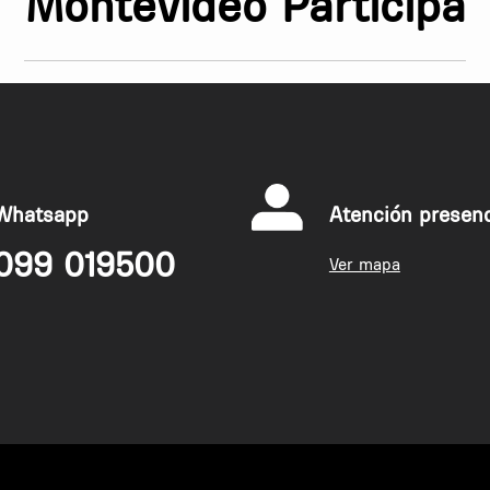
Montevideo Participa
luz roja para Bulevar Artigas.
ría posible si se implementa el punto
erecha verde permanente para
Whatsapp
Atención presenc
099 019500
Ver mapa