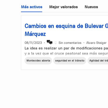
Más activos
Mejor valorados
Nuevos
Cambios en esquina de Bulevar G
Márquez
08/11/2023
•
Sin comentarios
•
Alvaro Steiger
La idea es realizar un par de modificaciones pa
y a la vez que el cruce peatonal sea más segur
Montevideo abierta
seguridad en el tránsito
Agilidad del tr
1. No permitir el cruce de peatones en sentid
de la esquina ya que la mayoría de los autom
doblan a la izquierda en Bulevar Artigas y es 
vez que se enlentece el giro de los automóviles
indiquen que no se puede cruzar. El cruce de 
Norte se permitiría solo en la esquina Este.
2. Que los automóviles que vienen desde el Oe
siempre doblar a la derecha hacia el Sur por