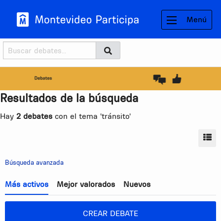
Menú
Buscador
Buscar
BUSCAR
Resultados de la búsqueda
Hay
2 debates
con el tema 'tránsito'
MO
Búsqueda avanzada
Más activos
Mejor valorados
Nuevos
CREAR DEBATE