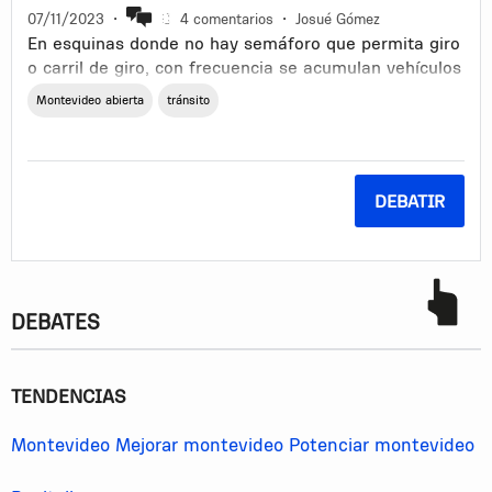
07/11/2023
•
4 comentarios
•
Josué Gómez
En esquinas donde no hay semáforo que permita giro
o carril de giro, con frecuencia se acumulan vehículos
esperando paso para poder girar a la izquierda
Montevideo abierta
tránsito
bloqueando el tránsito normal del carril
DEBATIR
DEBATES
TENDENCIAS
Montevideo
Mejorar montevideo
Potenciar montevideo