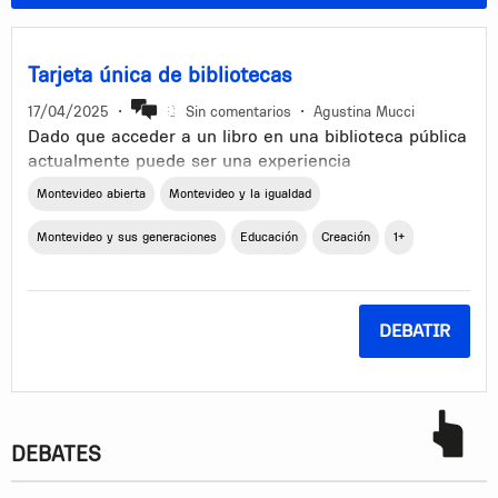
Tarjeta única de bibliotecas
17/04/2025
•
Sin comentarios
•
Agustina Mucci
Dado que acceder a un libro en una biblioteca pública
actualmente puede ser una experiencia
innecesariamente compleja: se solicita cédula,
Montevideo abierta
Montevideo y la igualdad
comprobante de domicilio, inscripción previa, reserva
anticipada del material o trámites presenciales
Montevideo y sus generaciones
Educación
Creación
1+
distintos según cada biblioteca (además de que
cuentan con horario reducido).
Propongo que se cree una credencial física que
DEBATIR
permita a cualquier persona usuaria agilizar el
proceso y acceder al sistema nacional de bibliotecas
públicas con facilidad, al estilo del carné de usuario
de UDELAR, pero más universal.
DEBATES
La tarjeta permitiria un registro de
préstamos/devoluciones en cualquier biblioteca