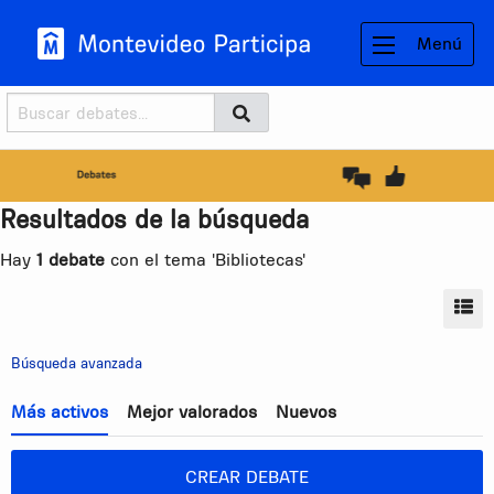
Menú
Buscador
Buscar
BUSCAR
Resultados de la búsqueda
Hay
1 debate
con el tema 'Bibliotecas'
MO
Búsqueda avanzada
Más activos
Mejor valorados
Nuevos
CREAR DEBATE