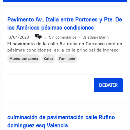
Pavimento Av.. Italia entre Portones y Pte. De
las Américas pésimas condiciones
13/04/2023
•
Sin comentarios
•
Cristhian Marín
El pavimento de la calle Av. italia en Carrasco está en
pésimas condiciones, es la calle principal de ingreso
al centro de la ciudad desde el Este y viceversa, muy
Montevideo abierta
Calles
Pavimento
concurrida en temporada, hace muchos años que
está en iguales condiciones y no hay mejora, por
favor reparar el pavimento! Gracias
DEBATIR
culminación de pavimentación calle Rufino
dominguez esq Valencia.