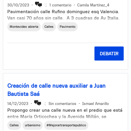
30/10/2023
•
1 comentario
•
Camila Martínez_4
Pavimentación calle Rufino dominguez esq Valencia.
Van casi 70 años sin calle. A 3 cuadras de Av Italia.
Mande varios mail al comunal (zona Marvin norte) me
Montevideo abierta
Calles
Pavimento
responden que aún no hay proyecto que vuelva a
intentar en los próximos meses. No pretendemos
mucho, simplemente un poco de asfalto para poder
abrir las ventanas ya que es imposible por la tierra
DEBATIR
que vuela por los autos que pasan. Aclaremos que
pagamos impuestos por pavimento. Se adjuntan
imágenes.
Creación de calle nueva auxiliar a Juan
Bautista Saá
14/12/2023
•
Sin comentarios
•
Ismael Amarillo
Propongo crear una calle nueva en el predio que está
entre María Orticochea y la Avenida Millán, se
complica muchísimo cada vez que por alguna razón
Calles
urbanismo
#Mejorartransportepublico
se corta Juan Bautista Saá ya sea por obra u otro