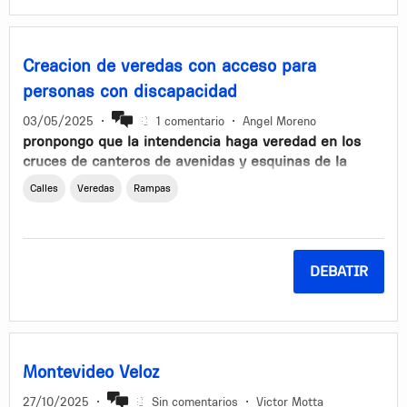
no estacionar en ambos lados del cordon donde no
dejan la libre circulacion de autos, como ejemplo la
calle robinson entre centenario y gral flroes, una calle
Creacion de veredas con acceso para
ancha que hoy ya no pueden pasar 2 vehiculos a la
ves
personas con discapacidad
03/05/2025
•
1 comentario
•
Angel Moreno
pronpongo que la intendencia haga veredad en los
cruces de canteros de avenidas y esquinas de la
avenida larrañaga ,siendo veredas aptas para
Calles
Veredas
Rampas
personas con discapacidad y que tenga rampa para
sillas y barandas lo cual es algo fundamental tanto
por salud y por comodidad para personas mayores
con poca firmeza o con poca movilidad...
DEBATIR
Montevideo Veloz
27/10/2025
•
Sin comentarios
•
Victor Motta