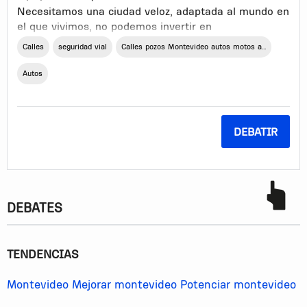
Necesitamos una ciudad veloz, adaptada al mundo en
el que vivimos, no podemos invertir en
infraestructura que vaya en detrimento de esto.
Calles
seguridad vial
Calles pozos Montevideo autos motos a...
Debemos invertir sobre la infraestructura existente,
para que las calles y avenidas sean más ágiles, esto
Autos
contribuye a la productividad, evita accidentes de
tránsito.
Con pequeñas intervenciones en ensanches,
DEBATIR
semáforos, se podría lograr en el corto plazo.
DEBATES
TENDENCIAS
Montevideo
Mejorar montevideo
Potenciar montevideo