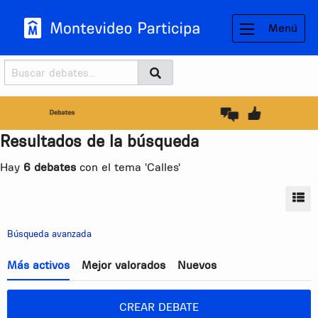
Menú
Buscador
Buscar
BUSCAR
Resultados de la búsqueda
Hay
6 debates
con el tema 'Calles'
MO
Búsqueda avanzada
Más activos
Mejor valorados
Nuevos
CREAR DEBATE