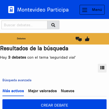
Menú
Buscador
Buscar
BUSCAR
Resultados de la búsqueda
Hay
3 debates
con el tema 'seguridad vial'
MO
Búsqueda avanzada
Más activos
Mejor valorados
Nuevos
CREAR DEBATE