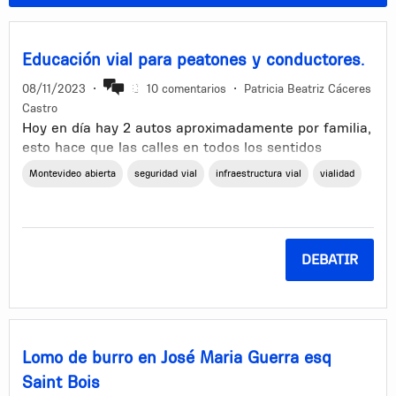
Educación vial para peatones y conductores.
08/11/2023
•
10 comentarios
•
Patricia Beatriz Cáceres
Castro
Hoy en día hay 2 autos aproximadamente por familia,
esto hace que las calles en todos los sentidos
colapsen.
Montevideo abierta
seguridad vial
infraestructura vial
vialidad
La circulacion vial esta mal pensada, hay zonas,
esquinas, etc.. que no tiene un citerio bajo las
normas de trancito.
DEBATIR
Pensar en mejorar la logistica de Radares vs carletes
de velocidad.
Montevideo no fue proyectada para el volumen de
autos que tenemos hoy. Seguimos con calles
Lomo de burro en José Maria Guerra esq
angostas, en mal estado...como si hubieran carretas.
Saint Bois