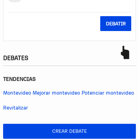
contribuye a la productividad, evita accidentes de
tránsito.
Con pequeñas intervenciones en ensanches,
DEBATIR
semáforos, se podría lograr en el corto plazo.
DEBATES
TENDENCIAS
Montevideo
Mejorar montevideo
Potenciar montevideo
Revitalizar
CREAR DEBATE