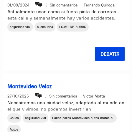
Espero que algo mejoren y no esperen que los autos
01/08/2024
•
Sin comentarios
•
Fernando Quiroga
vuelen.
Actualmente usan como si fuera pista de carreras
esta calle y semanalmente hay varios accidentes.
Sería muy útil que pusieran en ese punto un lomo de
seguridad vial
buena idea
LOMO DE BURRO
Burro
DEBATIR
Montevideo Veloz
27/10/2025
•
Sin comentarios
•
Victor Motta
Necesitamos una ciudad veloz, adaptada al mundo en
el que vivimos, no podemos invertir en
infraestructura que vaya en detrimento de esto.
Calles
seguridad vial
Calles pozos Montevideo autos motos a...
Debemos invertir sobre la infraestructura existente,
para que las calles y avenidas sean más ágiles, esto
Autos