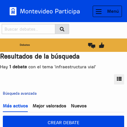
Menú
Buscador
Buscar
BUSCAR
Resultados de la búsqueda
Hay
1 debate
con el tema 'infraestructura vial'
MO
Búsqueda avanzada
Más activos
Mejor valorados
Nuevos
CREAR DEBATE