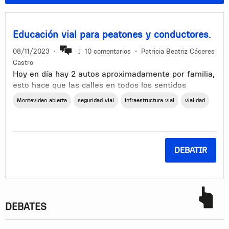
Educación vial para peatones y conductores.
08/11/2023
•
10 comentarios
•
Patricia Beatriz Cáceres
Castro
Hoy en día hay 2 autos aproximadamente por familia,
esto hace que las calles en todos los sentidos
colapsen.
Montevideo abierta
seguridad vial
infraestructura vial
vialidad
La circulacion vial esta mal pensada, hay zonas,
esquinas, etc.. que no tiene un citerio bajo las
normas de trancito.
DEBATIR
Pensar en mejorar la logistica de Radares vs carletes
de velocidad.
Montevideo no fue proyectada para el volumen de
autos que tenemos hoy. Seguimos con calles
DEBATES
angostas, en mal estado...como si hubieran carretas.