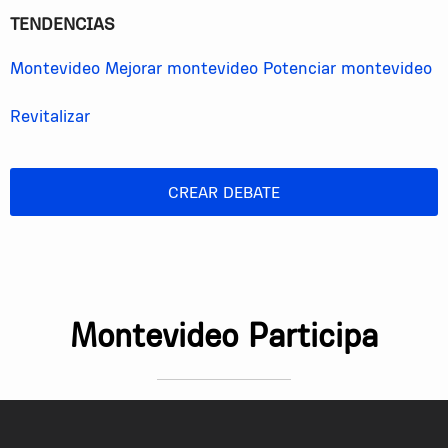
Espero que algo mejoren y no esperen que los autos
TENDENCIAS
vuelen.
Montevideo
Mejorar montevideo
Potenciar montevideo
Revitalizar
CREAR DEBATE
Montevideo Participa