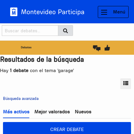
Menú
Buscador
Buscar
BUSCAR
Resultados de la búsqueda
Hay
1 debate
con el tema 'garage'
MO
Búsqueda avanzada
Más activos
Mejor valorados
Nuevos
CREAR DEBATE