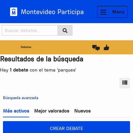
Menú
Buscador
Buscar
BUSCAR
Resultados de la búsqueda
Hay
1 debate
con el tema 'parques'
MO
Búsqueda avanzada
Más activos
Mejor valorados
Nuevos
CREAR DEBATE