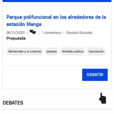
Parque polifuncional en los alrededores de la
estación Manga
06/11/2023
•
1 comentario
•
Gonzalo Gonzalez
Propuesta
:
Intervenir el punto geografico de mayor identidad
Montevideo y la creación
parques
Arbolado público
iluminación
barrial como lo es la zona de la estación Manga y sus
zonas verdes linderas , poniendo enfasis en las areas
verdes comprendidas entre Belloni , Carlos A. Lopez y
Francisco Magariños.
DEBATIR
Objetivo
:
Crear comunidad , identidad y arraigo en el barrio
Manga.
DEBATES
Intervenciones
: