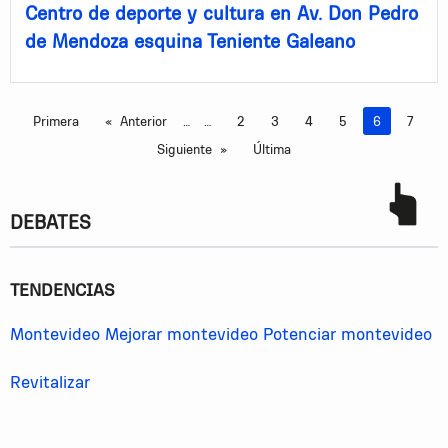
Centro de deporte y cultura en Av. Don Pedro
de Mendoza esquina Teniente Galeano
Primera
Anterior
…
2
3
4
5
Estás en la 
6
7
Siguiente
Última
DEBATES
TENDENCIAS
Montevideo
Mejorar montevideo
Potenciar montevideo
Revitalizar