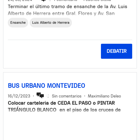
Terminar el último tramo de ensanche de la Av. Luis
Alberto de Herrera entre Gral. Flores y Av. San
Martín, como se había prometido originalmente por
Ensanche
Luis Alberto de Herrera
parte de la Intendencia de Montevideo:
https://montevideo.gub.uy/noticias/movilidad-y-
transporte/una-avenida-que-se-ensancha
DEBATIR
No solo mejoraría la transitabilidad en una de las
arterias más importantes de la ciudad, sino que se
aprovecharía para repavimentar la calle que se
encuentra en muy malas condiciones.
BUS URBANO MONTEVIDEO
16/12/2023
•
Sin comentarios
•
Maximiliano Deleo
Colocar carteleria de CEDA EL PASO o PINTAR
TRIÁNGULO BLANCO en el piso de los cruces de
calle de barrio donde transita el bus dandole
preferencia ya que el bus transporta personas
cuidando un poco más las vidas humanas dentro del
bus,brindándoles un viaje más seguro y confortable