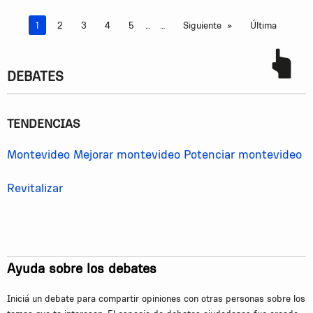
Estás en la página
1
2
3
4
5
…
Siguiente
Última
DEBATES
TENDENCIAS
Montevideo
Mejorar montevideo
Potenciar montevideo
Revitalizar
Ayuda sobre los debates
Iniciá un debate para compartir opiniones con otras personas sobre los