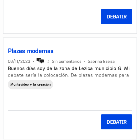
DEBATIR
Plazas modernas
06/11/2023
•
Sin comentarios
•
Sabrina Ezeiza
Buenos días soy de la zona de Lezica municipio G. Mi
debate sería la colocación. De plazas modernas para
los niños puedan disfrutar al aire libre. Las hamacas
Montevideo y la creación
y toboganes son re antiguas. Implementarla unas
nuevas más modernas como hay en la mayoría de las
plazas de Montevideo con tubo escaladas ..
DEBATIR