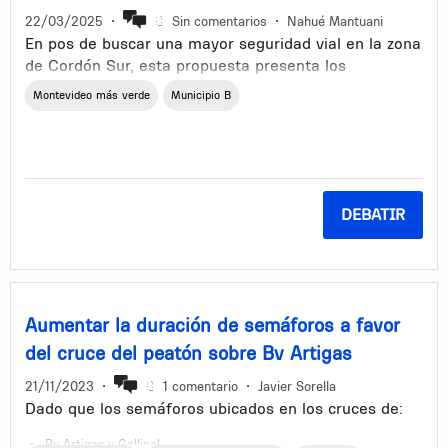
22/03/2025
•
Sin comentarios
•
Nahué Mantuani
En pos de buscar una mayor seguridad vial en la zona
de Cordón Sur, esta propuesta presenta los
siguientes beneficios de extender los cruces
Montevideo más verde
Municipio B
peatonales según la estructura que presenta Global
Designing Cities Initiative en uno de sus trabajos.
Reducción de la velocidad de giro de los vehículos, lo cual brinda
mayor seguridad a los peatones a la hora de cruzar la calle.
Mayor visibilidad de los peatones y conductores al momento de
DEBATIR
cruzar la esquina.
Reducción del tiempo del peatón en la calle.
Las estructuras que presenta Global Designing Cities
a las que se hicieron referencia se encuentran en la
Aumentar la duración de semáforos a favor
siguiente página
web:
https://globaldesigningcities.org/publication/global-
del cruce del peatón sobre Bv Artigas
street-design-guide/designing-streets-
21/11/2023
•
1 comentario
•
Javier Sorella
people/designing-for-pedestrians/sidewalk-
Dado que los semáforos ubicados en los cruces de:
extensions/
Bv Artigas y Gallinal