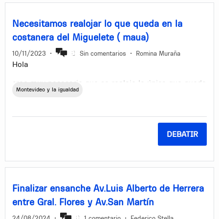
Necesitamos realojar lo que queda en la
costanera del Miguelete ( maua)
10/11/2023
•
Sin comentarios
•
Romina Muraña
Hola
creo muy necesario que se realoje lo único que queda
Montevideo y la igualdad
de viviendas muy precarias en el prado norte, zona
Ramon Caceres a lo largo sobre el Miguelete
los días de lluvia muchísimos niños están entre el
barro, en condiciones lamentables de higiene ya que
DEBATIR
están contra esa agua contaminada y cada vez hay
más familias ahí viviendo así
Finalizar ensanche Av.Luis Alberto de Herrera
entre Gral. Flores y Av.San Martín
24/08/2024
•
1 comentario
•
Federico Stella