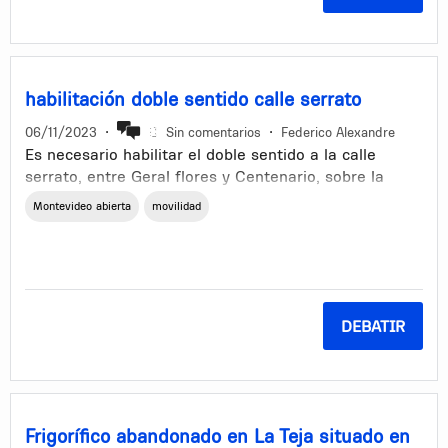
habilitación doble sentido calle serrato
06/11/2023
•
Sin comentarios
•
Federico Alexandre
Es necesario habilitar el doble sentido a la calle
serrato, entre Geral flores y Centenario, sobre la
mismas hay cuadras donde no todas permites el
Montevideo abierta
movilidad
cruce de un lado hacia el otro por tener una solo
sentido serrato.
Se puedo poner la prohbicion de estacionamiento
sobre la misma (serrato) en ambos lados de la calle y
tendriamos el espacio para una circulacion ordenada
DEBATIR
Frigorífico abandonado en La Teja situado en