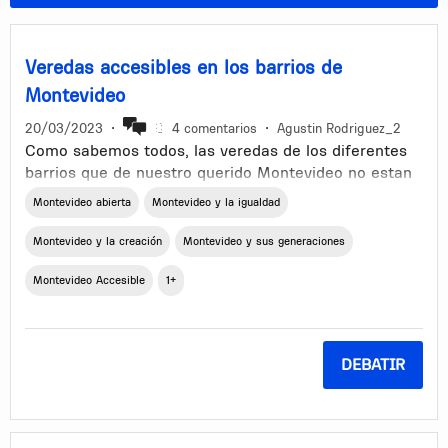
Veredas accesibles en los barrios de
Montevideo
20/03/2023
•
4 comentarios
•
Agustin Rodriguez_2
Como sabemos todos, las veredas de los diferentes
barrios que de nuestro querido Montevideo no estan
en buen estado, ya sea porque la raiz de un arbol la
Montevideo abierta
Montevideo y la igualdad
levanto, por acumulacion de agua bajo esta, por
algun arreglo de algun servicio, etc. Son muchos los
Montevideo y la creación
Montevideo y sus generaciones
factores que pueden dañar una vereda, el problema
es que luego de dañada puede pasar mucho tiempo
Montevideo Accesible
1+
sin que esta sea reparada por mas que se hagan los
reclamos necesarios.
Esto hace que las personas con ciertas
DEBATIR
discapacidades o con carritos de bebes no puedan
circular de manera normal y esto puede causar
posibles accidentes a las personas y que no se