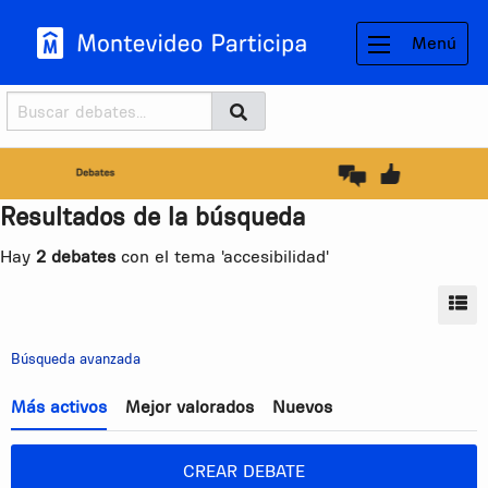
Menú
Buscador
Buscar
BUSCAR
Resultados de la búsqueda
Hay
2 debates
con el tema 'accesibilidad'
MO
Búsqueda avanzada
Más activos
Mejor valorados
Nuevos
CREAR DEBATE