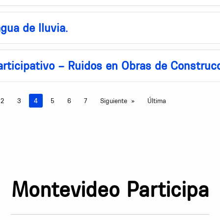
gua de lluvia.
rticipativo – Ruidos en Obras de Construc
2
3
Estás en la página
4
5
6
7
Siguiente
Última
Montevideo Participa