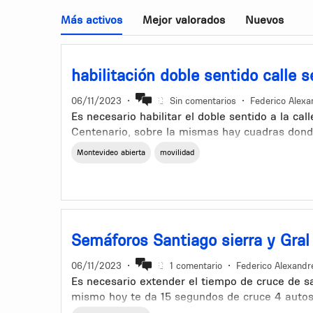
Más activos
Mejor valorados
Nuevos
habilitación doble sentido calle s
06/11/2023
•
Sin comentarios
•
Federico Alexa
Es necesario habilitar el doble sentido a la call
Centenario, sobre la mismas hay cuadras dond
lado hacia el otro por tener una solo sentido s
Montevideo abierta
movilidad
Se puedo poner la prohbicion de estacionamien
ambos lados de la calle y tendriamos el espac
Semáforos Santiago sierra y Gral 
06/11/2023
•
1 comentario
•
Federico Alexandr
Es necesario extender el tiempo de cruce de sa
mismo hoy te da 15 segundos de cruce 4 autos
autos mas en amarilla/roja