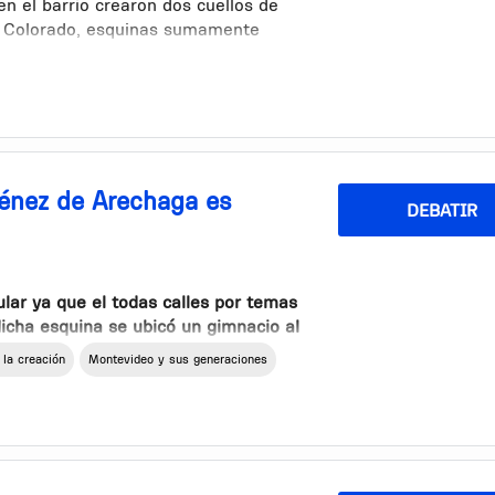
en el barrio crearon dos cuellos de
ó y Colorado, esquinas sumamente
n horas pico, en las cuales ya han
énez de Arechaga es
DEBATIR
lar ya que el todas calles por temas
dicha esquina se ubicó un gimnacio al
r en ambos lados hace difícil el
 la creación
Montevideo y sus generaciones
 evitar que se pueda estacionar en