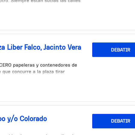
ro. Siempre están sucias las calles
 caminar bastante para tirar los
 Liber Falco, Jacinto Vera
DEBATIR
n CERO papeleras y contenedores de
 que concurre a la plaza tirar
bo y/o Colorado
DEBATIR