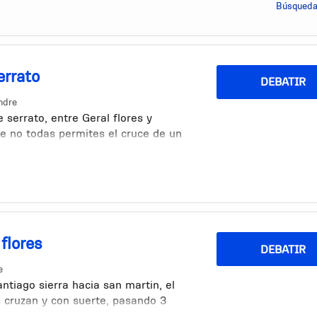
Búsqueda
errato
DEBATIR
ndre
e serrato, entre Geral flores y
e no todas permites el cruce de un
errato.
to sobre la misma (serrato) en
io para una circulacion ordenada
flores
DEBATIR
e
ntiago sierra hacia san martin, el
 cruzan y con suerte, pasando 3