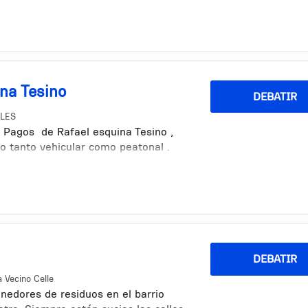
n la mañana y en la tarde
ina Tesino
DEBATIR
LES
d Pagos de Rafael esquina Tesino ,
to tanto vehicular como peatonal .
DEBATIR
 Vecino Celle
nedores de residuos en el barrio