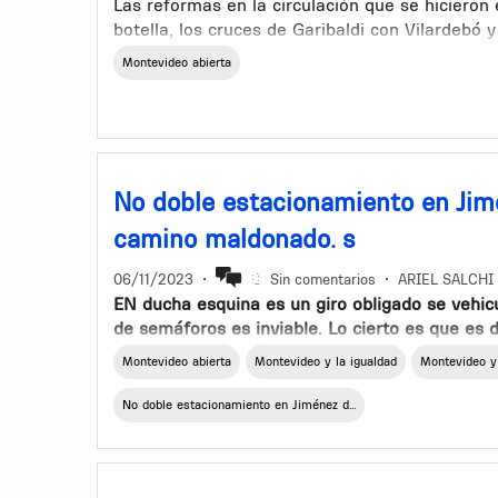
Las reformas en la circulación que se hicieron 
botella, los cruces de Garibaldi con Vilardeb
peligrosas para atravesar a pie o en vehículo e
Montevideo abierta
ocurrido accidentes graves
No doble estacionamiento en Jim
camino maldonado. s
06/11/2023
•
Sin comentarios
•
ARIEL SALCHI
EN ducha esquina es un giro obligado se vehicu
de semáforos es inviable. Lo cierto es que es 
que acuden gran número de autos. Al estaciona
Montevideo abierta
Montevideo y la igualdad
Montevideo y
transito vehicular por lo que sería importante
ambos lados de la calle.
No doble estacionamiento en Jiménez d...