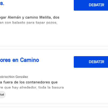
s.
DEBATIR
hogar Alemán y camino Melilla, dos
an con balasto para tapar pozos,
ación en los terrenos. Cuando llueve
 de 30 cm de agua y cada vez que
vo. Una vergüenza.
dores en Camino
DEBATIR
Pokrischkin González
ra fuera de los contenedores que
re que hay alrededor, toda la basura
de ratas, es totalmente insalubre.
lud
orque las personas no cuidan el