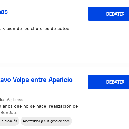
nas
DEBATIR
 vision de los choferes de autos
ne transito y a veces las motos
epente.
 , no pueden estar en la calle
avo Volpe entre Aparicio
DEBATIR
bal Miglierina
años que no se hace, realización de
s Sendas.
 la creación
Montevideo y sus generaciones