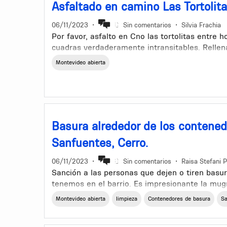
Asfaltado en camino Las Tortolita
06/11/2023
•
Sin comentarios
•
Silvia Frachia
Por favor, asfalto en Cno las tortolitas entre 
cuadras verdaderamente intransitables. Rellen
cada vez la calle está más alta y genera inund
Montevideo abierta
los pozos de la vía pública se llenan con más
pasa un auto levanta más de 3 metros de pol
Basura alrededor de los contene
Sanfuentes, Cerro.
06/11/2023
•
Sin comentarios
•
Raisa Stefani 
Sanción a las personas que dejen o tiren basu
tenemos en el barrio. Es impresionante la mug
queda en la vereda y en las calles, está lleno 
Montevideo abierta
limpieza
Contenedores de basura
Sa
Todos los días se limpia pero no dan a basto p
espacio.