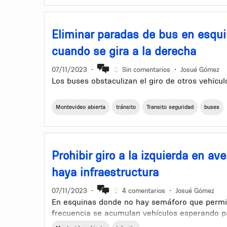
Eliminar paradas de bus en esqui
cuando se gira a la derecha
07/11/2023
•
Sin comentarios
•
Josué Gómez
Los buses obstaculizan el giro de otros vehícul
Montevideo abierta
tránsito
Transito seguridad
buses
Prohibir giro a la izquierda en a
haya infraestructura
07/11/2023
•
4 comentarios
•
Josué Gómez
En esquinas donde no hay semáforo que permita
frecuencia se acumulan vehículos esperando pa
bloqueando el tránsito normal del carril