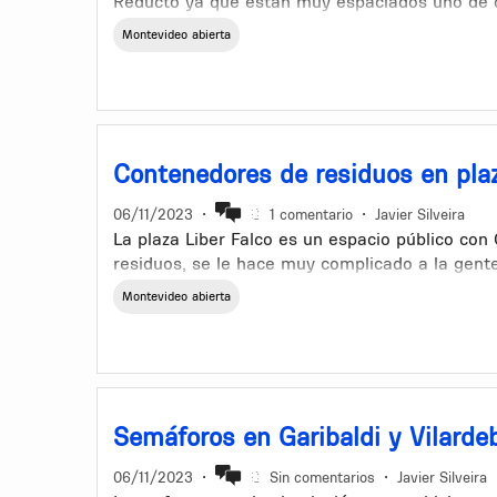
Reducto ya que están muy espaciados uno de ot
y las veredas, pero principalmente que hay que
Montevideo abierta
residuos
Contenedores de residuos en plaza
06/11/2023
•
1 comentario
•
Javier Silveira
La plaza Liber Falco es un espacio público co
residuos, se le hace muy complicado a la gente
residuos, no hay una papelera a la vista
Montevideo abierta
Semáforos en Garibaldi y Vilarde
06/11/2023
•
Sin comentarios
•
Javier Silveira