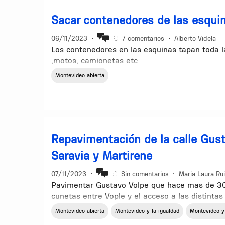
Sacar contenedores de las esqui
06/11/2023
•
7 comentarios
•
Alberto Videla
Los contenedores en las esquinas tapan toda la
,motos, camionetas etc
Montevideo abierta
Lo mismo con árboles.
Tenes que sacar medio vehículo para ver si vie
andan a mas de lo permitido apareciendo de r
Lo mismo los contenedores en la calle angostas
Repavimentación de la calle Gust
colocados
Saravia y Martirene
07/11/2023
•
Sin comentarios
•
Maria Laura Rui
Pavimentar Gustavo Volpe que hace mas de 30 
cunetas entre Vople y el acceso a las distinta
Montevideo abierta
Montevideo y la igualdad
Montevideo y
Ordenamiento territorial del barrio.